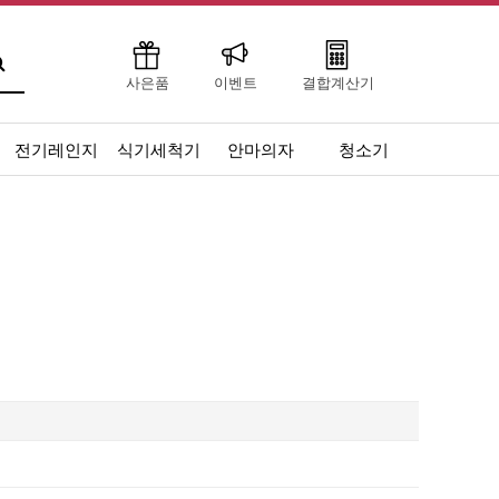
사은품
이벤트
결합계산기
전기레인지
식기세척기
안마의자
청소기