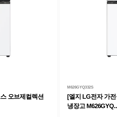
M626GYQ332S
디오스 오브제컬렉션
[엘지 LG전자 가
냉장고 M626GYQ..