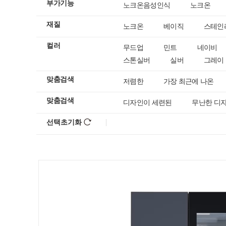
부가기능
노크온음성인식
노크온
재질
노크온
베이직
스테인
컬러
무드업
민트
네이비
스톤실버
실버
그레이
맞춤검색
저렴한
가장 최근에 나온
맞춤검색
디자인이 세련된
무난한 디
선택초기화