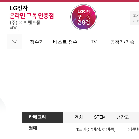
고
상
정수기
베스트 정수
TV
공청기/가습
기
기
카테고리
전체
STEM
냉장고
형태
4도어(상냉장 / 하냉동)
양문형