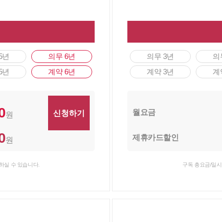
5년
의무 6년
의무 3년
의
5년
계약 6년
계약 3년
계
0
월요금
원
0
제휴카드할인
원
하실 수 있습니다.
구독 총요금/일시