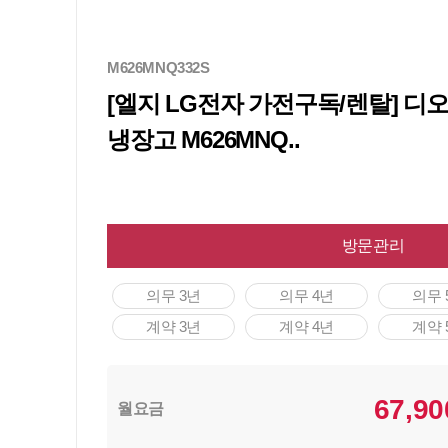
M626MNQ332S
[엘지 LG전자 가전구독/렌탈] 
냉장고 M626MNQ..
방문관리
의무 3년
의무 4년
의무 
계약 3년
계약 4년
계약 
67,90
월요금