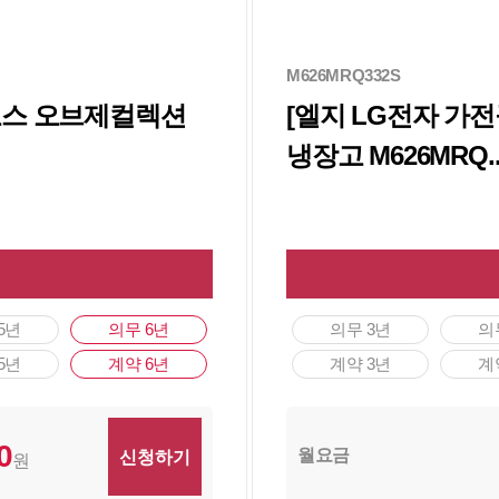
M626MRQ332S
디오스 오브제컬렉션
[엘지 LG전자 가
냉장고 M626MRQ.
5년
의무 6년
의무 3년
의
5년
계약 6년
계약 3년
계
0
월요금
원