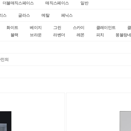
더블매직스페이스
매직스페이스
일반
리스
글라스
메탈
페닉스
화이트
베이지
그린
스카이
클레이민트
블랙
브라운
라벤더
레몬
피치
몽블랑
자인의