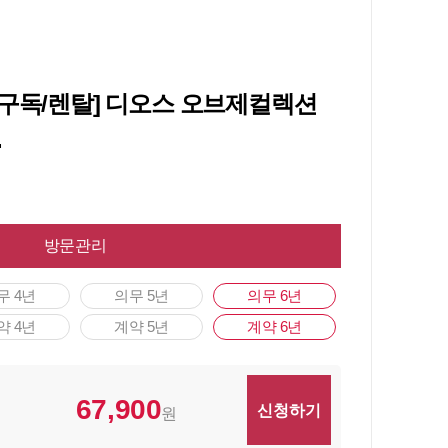
전구독/렌탈] 디오스 오브제컬렉션
.
방문관리
무 4년
의무 5년
의무 6년
약 4년
계약 5년
계약 6년
67,900
원