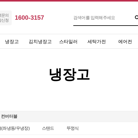
객문의
1600-3157
담신청
냉장고
김치냉장고
스타일러
세탁가전
에어컨
냉장고
컨버터블
(좌냉동/우냉장)
스탠드
뚜껑식